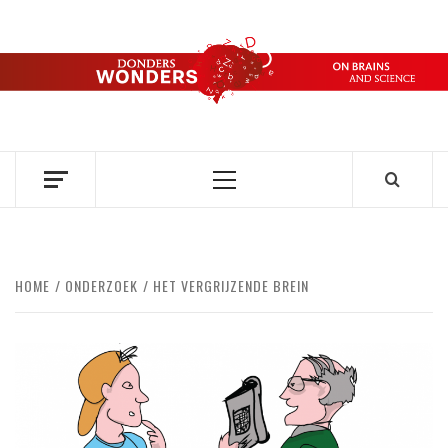
Ga
naar
de
DONDERS
inhoud
OVER HERSENEN EN WETENSCHAP // ON BRAINS AND
SCIENCE
WONDERS
Primair
menu
HOME
ONDERZOEK
HET VERGRIJZENDE BREIN