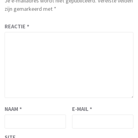
Je e-mailadres wordt niet gepubliceerd.
Vereiste velden
zijn gemarkeerd met
*
REACTIE
*
NAAM
*
E-MAIL
*
SITE