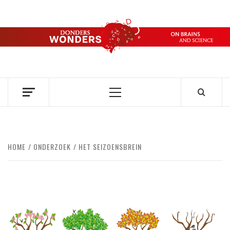
Ga
naar
de
DONDERS
inhoud
OVER HERSENEN EN WETENSCHAP // ON BRAINS AND
SCIENCE
WONDERS
Primair
menu
HOME
ONDERZOEK
HET SEIZOENSBREIN