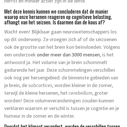
herfst en minder actief zijn in de lente.
Met deze kennis kunnen we concluderen dat de manier
waarop onze hersenen reageren op cognitieve belasting,
afhangt van het seizoen. Is daarmee dan de kous af?
Wacht even! Blijkbaar gaan neurowetenschappers los
op dit onderwerp. Ze vroegen zich af of de seizoenen
ook de grootte van het brein kon beïnvloeden. Volgens
een onderzoek
onder meer dan 3000 mensen
, is het
antwoord ja. Het volume van je brein schommelt
gedurende het jaar. Deze schommelingen verschillen
ook nog per hersengebied: de binnenste gebieden van
je brein, de
subcortices
, worden kleiner in de zomer,
terwijl de kleine hersenen, het
cerebellum
, groter
worden! Deze volumeveranderingen zouden kunnen
verklaren waarom er verschil is tussen je cognitie en je
humeur in de zomer en de winter.
Doordat het klimaat verandert, worden de verschillen tussen