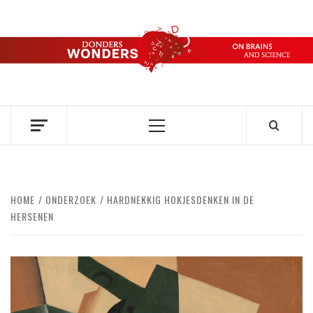
Ga
naar
de
DONDERS
inhoud
OVER HERSENEN EN WETENSCHAP // ON BRAINS AND
SCIENCE
WONDERS
Primair
menu
HOME
ONDERZOEK
HARDNEKKIG HOKJESDENKEN IN DE
HERSENEN