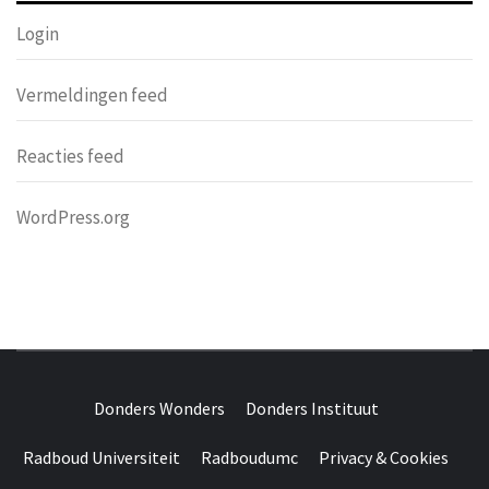
Login
Vermeldingen feed
Reacties feed
WordPress.org
DONDERS
OVER HERSENEN EN WETENSCHAP // ON BRAINS AND
SCIENCE
Donders Wonders
Donders Instituut
WONDERS
Radboud Universiteit
Radboudumc
Privacy & Cookies