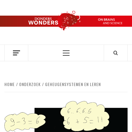
Ga
naar
de
DONDERS
inhoud
OVER HERSENEN EN WETENSCHAP // ON BRAINS AND
SCIENCE
WONDERS
Primair
menu
HOME
ONDERZOEK
GEHEUGENSYSTEMEN EN LEREN