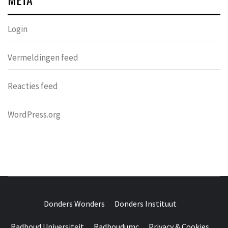
Login
Vermeldingen feed
Reacties feed
WordPress.org
DONDERS
OVER HERSENEN EN WETENSCHAP // ON BRAINS AND
SCIENCE
Donders Wonders
Donders Instituut
WONDERS
Radboud Universiteit
Radboudumc
Privacy & Cookies