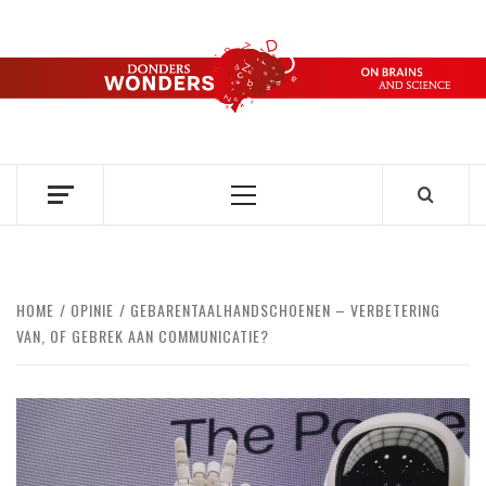
Ga
naar
de
DONDERS
inhoud
OVER HERSENEN EN WETENSCHAP // ON BRAINS AND
SCIENCE
WONDERS
Primair
menu
HOME
OPINIE
GEBARENTAALHANDSCHOENEN – VERBETERING
VAN, OF GEBREK AAN COMMUNICATIE?