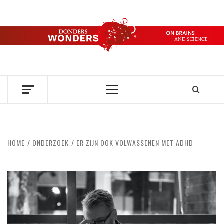
Ga
naar
de
DONDERS
inhoud
OVER HERSENEN EN WETENSCHAP // ON BRAINS AND
SCIENCE
WONDERS
Primair
menu
HOME
ONDERZOEK
ER ZIJN OOK VOLWASSENEN MET ADHD