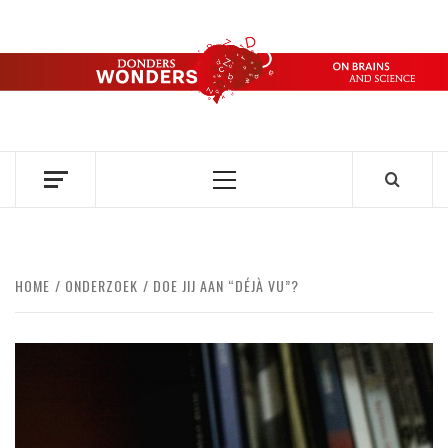
Ga
naar
de
DONDERS
inhoud
OVER HERSENEN EN WETENSCHAP // ON BRAINS AND
SCIENCE
WONDERS
Primair
menu
HOME
ONDERZOEK
DOE JIJ AAN “DÉJÀ VU”?