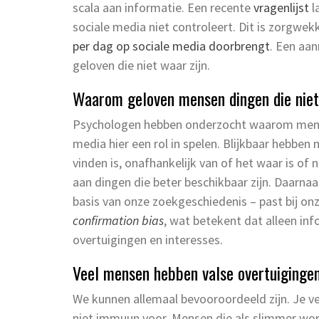
scala aan informatie. Een recente
vragenlijst
l
sociale media niet controleert. Dit is zorgw
per dag op sociale media doorbrengt
. Een aa
geloven die niet waar zijn.
Waarom geloven mensen dingen die niet
Psychologen hebben onderzocht waarom mensen
media hier een rol in spelen. Blijkbaar hebbe
vinden is, onafhankelijk van of het waar is of n
aan dingen die beter beschikbaar zijn. Daarnaas
basis van onze zoekgeschiedenis – past bij onz
confirmation bias
, wat betekent dat alleen inf
overtuigingen en interesses.
Veel mensen hebben valse overtuigingen,
We kunnen allemaal bevooroordeeld zijn. Je v
niet immuun voor. Mensen die als slimmer wor