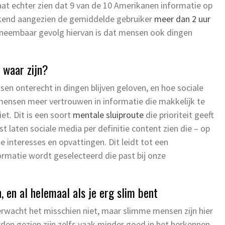
aat echter zien dat 9 van de 10 Amerikanen informatie op
ekkend aangezien de gemiddelde gebruiker
meer dan 2 uur
nneembaar gevolg hiervan is dat mensen ook dingen
 waar zijn?
 onterecht in dingen blijven geloven, en hoe sociale
n mensen meer vertrouwen in informatie die makkelijk te
iet. Dit is een soort
mentale sluiproute
die prioriteit geeft
t laten sociale media per definitie content zien die – op
e interesses en opvattingen. Dit leidt tot een
ormatie wordt geselecteerd die past bij onze
 en al helemaal als je erg slim bent
erwacht het misschien niet, maar slimme mensen zijn hier
den gezien zijn zelfs vaak minder goed in het herkennen