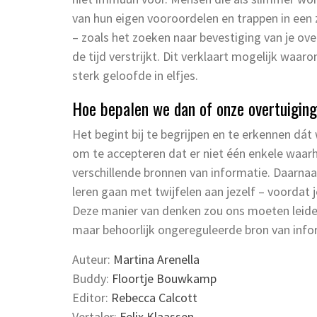
van hun eigen vooroordelen en trappen in ee
– zoals het zoeken naar bevestiging van je ov
de tijd verstrijkt. Dit verklaart mogelijk waaro
sterk geloofde in elfjes.
Hoe bepalen we dan of onze overtuigin
Het begint bij te begrijpen en te erkennen dát
om te accepteren dat er niet één enkele waarh
verschillende bronnen van informatie. Daarnaa
leren gaan met twijfelen aan jezelf – voordat j
Deze manier van denken zou ons moeten leide
maar behoorlijk ongereguleerde bron van info
Auteur:
Martina Arenella
Buddy:
Floortje Bouwkamp
Editor:
Rebecca Calcott
Vertaler:
Felix Klaassen