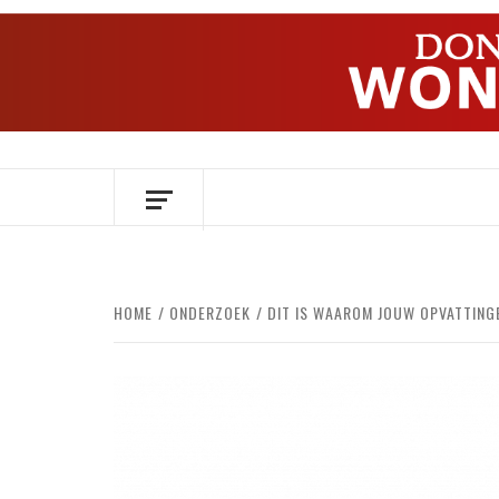
Ga
naar
de
inhoud
OVER HERSENEN EN WETENSCHAP // O
HOME
ONDERZOEK
DIT IS WAAROM JOUW OPVATTING