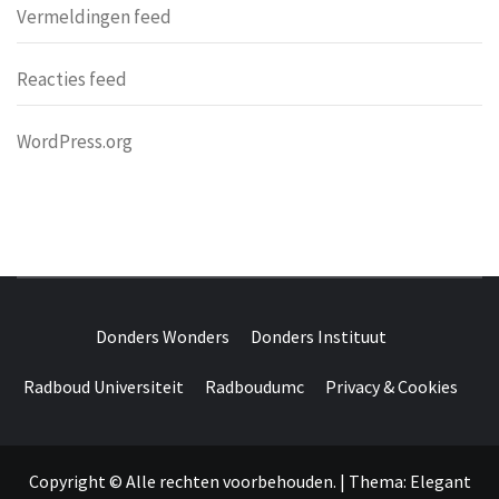
Vermeldingen feed
Reacties feed
WordPress.org
DONDERS
OVER HERSENEN EN WETENSCHAP // ON BRAINS AND
SCIENCE
Donders Wonders
Donders Instituut
WONDERS
Radboud Universiteit
Radboudumc
Privacy & Cookies
Copyright © Alle rechten voorbehouden.
|
Thema:
Elegant