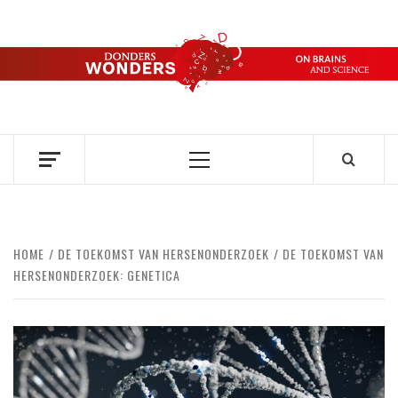
Ga
naar
de
DONDERS
inhoud
OVER HERSENEN EN WETENSCHAP // ON BRAINS AND
SCIENCE
WONDERS
Primair
menu
HOME
DE TOEKOMST VAN HERSENONDERZOEK
DE TOEKOMST VAN
HERSENONDERZOEK: GENETICA