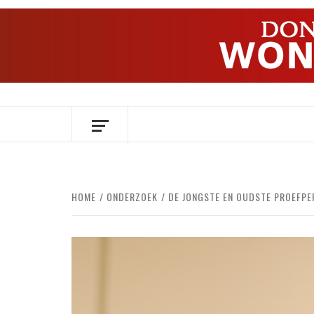
Ga
naar
de
inhoud
OVER HERSENEN EN WETENSCHAP // O
HOME
ONDERZOEK
DE JONGSTE EN OUDSTE PROEFPE