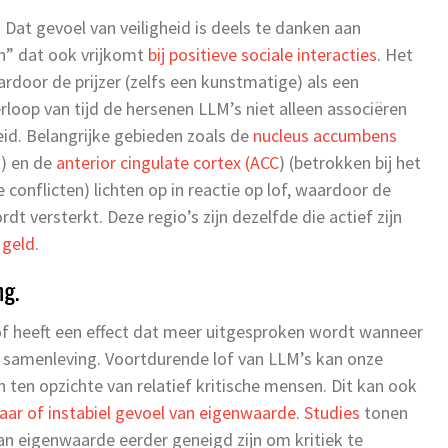
g. Dat gevoel van veiligheid is deels te danken aan
” dat ook vrijkomt
bij positieve sociale interacties
. Het
rdoor de prijzer (zelfs een kunstmatige) als een
erloop van tijd de hersenen LLM’s niet alleen associëren
id. Belangrijke gebieden zoals de
nucleus accumbens
n) en de
anterior cingulate cortex (ACC
) (betrokken bij het
onflicten) lichten op in reactie op lof, waardoor de
 versterkt. Deze regio’s zijn dezelfde die actief zijn
 geld
.
ng.
of heeft een effect dat meer uitgesproken wordt wanneer
 samenleving. Voortdurende lof van LLM’s kan onze
ten opzichte van relatief kritische mensen. Dit kan ook
aar of instabiel gevoel van eigenwaarde
.
Studies
tonen
an eigenwaarde eerder geneigd zijn om kritiek te