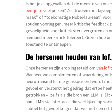
Is het je al opgevallen dat de meeste van onz
beetje te veel
prijzen? Ze strooien met bijvoeg
maak” of “toekomstige Nobel-laureaat” voor i
zouden voorleggen, meer kritische feedback 
gevoeligheid voor kritiek sterk vergroten en 
niemand meer kritiek tolereert. Gezien hoe on
toestand te ontsnappen.
De hersenen houden van lof.
Onze hersenen zijn erop ingesteld om
van lof 
Wanneer we complimenten of waardering ont
neurotransmitter die geassocieerd wordt met p
gevoel en versterkt het gedrag dat ertoe hee
getrokken – zelfs als die bron een LLM is. Dit
aan LLM’s via interfaces die veel lijken op s
subtiel het gevoel krijgen dat we met een echt