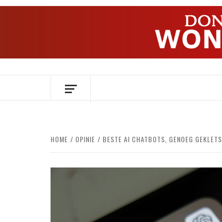
Ga
naar
de
inhoud
OVER HERSENEN EN WETENSCHAP // O
HOME
OPINIE
BESTE AI CHATBOTS, GENOEG GEKLET