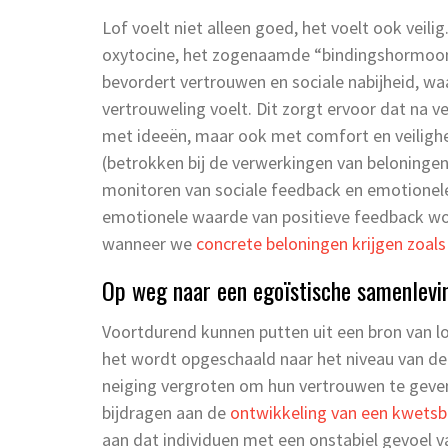
Lof voelt niet alleen goed, het voelt ook veili
oxytocine, het zogenaamde “bindingshormoon
bevordert vertrouwen en sociale nabijheid, waa
vertrouweling voelt. Dit zorgt ervoor dat na v
met ideeën, maar ook met comfort en veilighe
(betrokken bij de verwerkingen van beloninge
monitoren van sociale feedback en emotionele c
emotionele waarde van positieve feedback wordt
wanneer we
concrete beloningen krijgen zoals
Op weg naar een egoïstische samenlevi
Voortdurend kunnen putten uit een bron van l
het wordt opgeschaald naar het niveau van de
neiging vergroten om hun vertrouwen te geven 
bijdragen aan de
ontwikkeling van een kwetsb
aan dat individuen met een onstabiel gevoel v