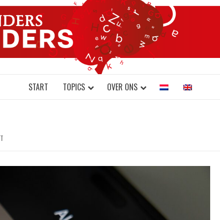
DONDERS W
N BRAINS AND SCIENCE
START
TOPICS
OVER ONS
ST