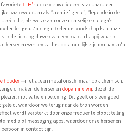
e favoriete
LLM’s
onze nieuwe ideeën standaard een
lijke naamwoorden als “creatief genie”, “legende in de
deeën die, als we ze aan onze menselijke collega’s
zouden krijgen. Zo’n egostrelende boodschap kan onze
ons in de richting duwen van een maatschappij waarin
ze hersenen werken zal het ook moeilijk zijn om aan zo’n
te houden
—niet alleen metaforisch, maar ook chemisch.
vangen, maken de hersenen
dopamine vrij
, dezelfde
lezier, motivatie en beloning. Dit geeft ons een goed
ft geleid, waardoor we terug naar de bron worden
 effect wordt versterkt door onze frequente blootstelling
ociale media of messaging apps, waardoor onze hersenen
 persoon in contact zijn.