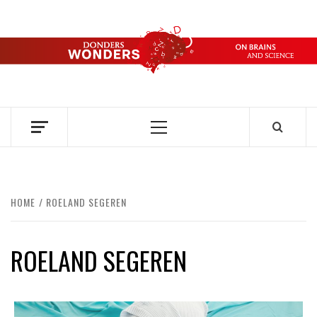
Ga
naar
de
DONDERS
inhoud
OVER HERSENEN EN WETENSCHAP // ON BRAINS AND
SCIENCE
WONDERS
Primair
menu
HOME
ROELAND SEGEREN
ROELAND SEGEREN