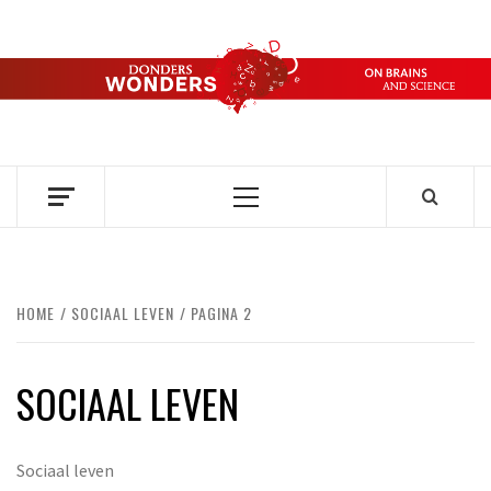
Ga
naar
de
DONDERS
inhoud
OVER HERSENEN EN WETENSCHAP // ON BRAINS AND
SCIENCE
WONDERS
Primair
menu
HOME
SOCIAAL LEVEN
PAGINA 2
SOCIAAL LEVEN
Sociaal leven