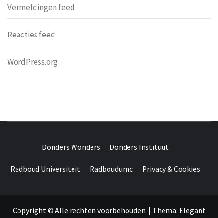
Vermeldingen feed
Reacties feed
WordPress.org
DONDERS
OVER HERSENEN EN WETENSCHAP // ON BRAINS AND
SCIENCE
Donders Wonders
Donders Instituut
WONDERS
Radboud Universiteit
Radboudumc
Privacy & Cookies
Copyright © Alle rechten voorbehouden.
|
Thema:
Elegant